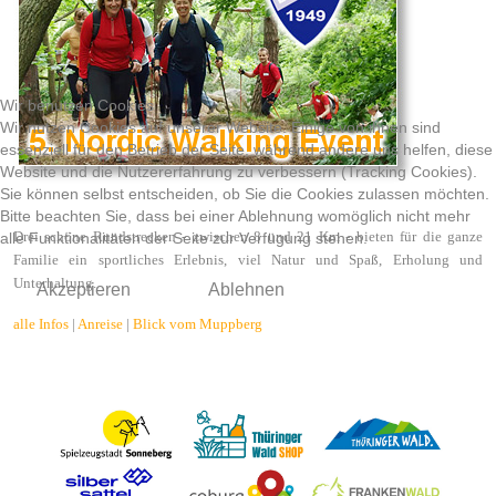
Wir benutzen Cookies
Wir nutzen Cookies auf unserer Website. Einige von ihnen sind
essenziell für den Betrieb der Seite, während andere uns helfen, diese
Website und die Nutzererfahrung zu verbessern (Tracking Cookies).
Sie können selbst entscheiden, ob Sie die Cookies zulassen möchten.
Bitte beachten Sie, dass bei einer Ablehnung womöglich nicht mehr
Drei schöne Rundstrecken - zwischen 8 und 21 Km - bieten für die ganze
alle Funktionalitäten der Seite zur Verfügung stehen.
Familie ein sportliches Erlebnis, viel Natur und Spaß, Erholung und
Unterhaltung.
Akzeptieren
Ablehnen
alle Infos
|
Anreise
|
Blick vom Muppberg
Vorheriger Beitrag: 4. Mellichstöckdooch in Lauscha
Nächster Beit
Zurück
Weiter