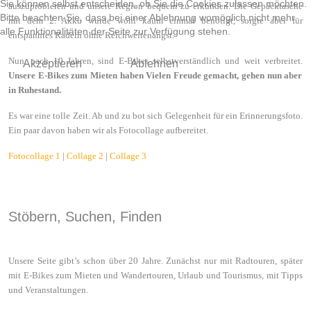
Sie können selbst entscheiden, ob Sie die Cookies zulassen möchten.
auszuprobieren und unsere Region bequem zu erkunden. Die Gepäcktasche
Bitte beachten Sie, dass bei einer Ablehnung womöglich nicht mehr
mit dem 2. Akku wurde wohl kaum einmal benötigt, sorgte aber für
alle Funktionalitäten der Seite zur Verfügung stehen.
entspanntes Radeln ohne Reichweitenangst.
Nun, nach 10 Jahren, sind E-Bikes selbstverständlich und weit verbreitet.
Akzeptieren
Ablehnen
Unsere E-Bikes zum Mieten haben Vielen Freude gemacht, gehen nun aber
in Ruhestand.
Es war eine tolle Zeit. Ab und zu bot sich Gelegenheit für ein Erinnerungsfoto.
Ein paar davon haben wir als Fotocollage aufbereitet.
Fotocollage 1
|
Collage 2
|
Collage 3
Stöbern, Suchen, Finden
Unsere Seite gibt’s schon über 20 Jahre. Zunächst nur mit Radtouren, später
mit E-Bikes zum Mieten und Wandertouren, Urlaub und Tourismus, mit Tipps
und Veranstaltungen.