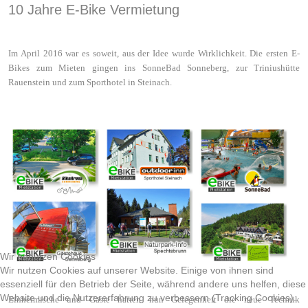
10 Jahre E-Bike Vermietung
Im April 2016 war es soweit, aus der Idee wurde Wirklichkeit. Die ersten E-
Bikes zum Mieten gingen ins SonneBad Sonneberg, zur Triniushütte
Rauenstein und zum Sporthotel in Steinach.
Wir benutzen Cookies
Wir nutzen Cookies auf unserer Website. Einige von ihnen sind
essenziell für den Betrieb der Seite, während andere uns helfen, diese
Website und die Nutzererfahrung zu verbessern (Tracking Cookies).
Einheimische und Gäste hatten nun Gelegenheit die neue Technik