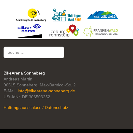
Suchen
BikeArena Sonneberg
Andreas Martin
96515 Sonneberg, Max-Barnicol-Str. 2
E-Mail:
info@bikearena-sonneberg.de
USt-IdNr. DE 306503252
Haftungsausschluss / Datenschutz