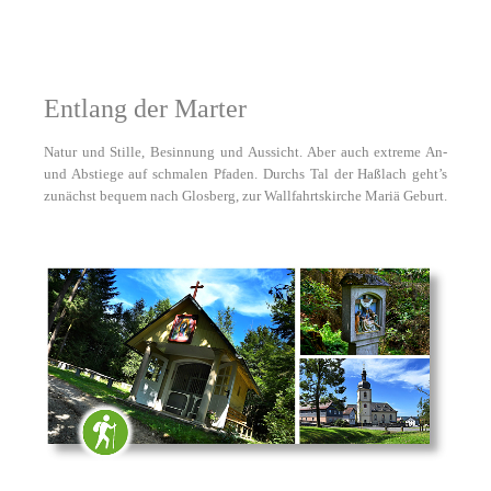
Entlang der Marter
Natur und Stille, Besinnung und Aussicht. Aber auch extreme An-
und Abstiege auf schmalen Pfaden. Durchs Tal der Haßlach geht’s
zunächst bequem nach Glosberg, zur Wallfahrtskirche Mariä Geburt.