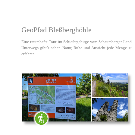
GeoPfad Bleßberghöhle
Eine traumhafte Tour im Schiefergebirge vom Schaumberger Land.
Unterwegs gibt’s neben Natur, Ruhe und Aussicht jede Menge zu
erfahren.