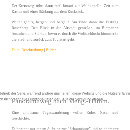
Der Kreuzweg führt dann steil hinauf zur Waldkapelle. Zeit zum
Rasten und einer Stärkung aus dem Rucksack.
Weiter geht’s, bergab und bergauf. Am Ende dann die Festung
Rosenberg. Den Blick in die Altstadt genießen, im Biergarten
Ausruhen und Stärken, bevor es durch die Wolfsschlucht hinunter in
die Stadt und zurück zum Tourstart geht.
Tour
|
Beschreibung
|
Bilder
 Betrieb der Seite, während andere uns helfen, diese Website und die Nutzererfahr
 nicht mehr alle Funktionalitäten der Seite zur Verfügung stehen.
Panoramaweg nach Meng.-Hämm.
Eine erholsame Tageswanderung voller Ruhe, Natur und
Geschichte.
Es beginnt mit einem Aufstieg zur "Schaumburg" und wunderbarer