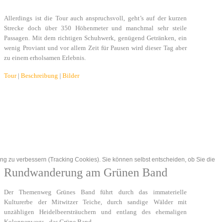
Allerdings ist die Tour auch anspruchsvoll, geht’s auf der kurzen
Strecke doch über 350 Höhenmeter und manchmal sehr steile
Passagen. Mit dem richtigen Schuhwerk, genügend Getränken, ein
wenig Proviant und vor allem Zeit für Pausen wird dieser Tag aber
zu einem erholsamen Erlebnis.
Tour
|
Beschreibung
|
Bilder
ung zu verbessern (Tracking Cookies). Sie können selbst entscheiden, ob Sie die
Rundwanderung am Grünen Band
Der Themenweg Grünes Band führt durch das immaterielle
Kulturerbe der Mitwitzer Teiche, durch sandige Wälder mit
unzähligen Heidelbeersträuchern und entlang des ehemaligen
Kolonnenwegs - das Grüne Band.