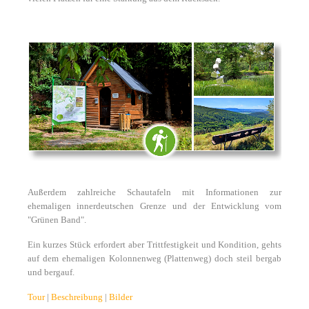
Außerdem zahlreiche Schautafeln mit Informationen zur
ehemaligen innerdeutschen Grenze und der Entwicklung vom
"Grünen Band".
Ein kurzes Stück erfordert aber Trittfestigkeit und Kondition, gehts
auf dem ehemaligen Kolonnenweg (Plattenweg) doch steil bergab
und bergauf.
Tour
|
Beschreibung
|
Bilder