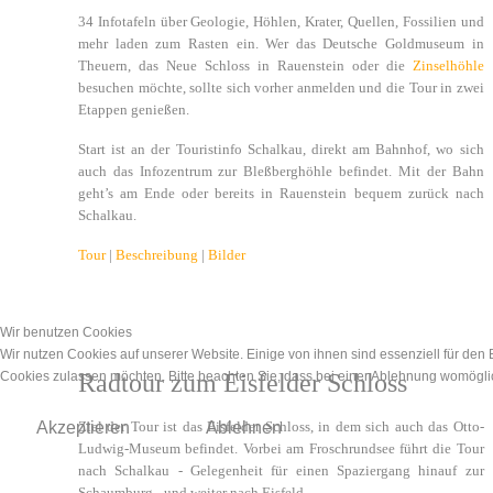
34 Infotafeln über Geologie, Höhlen, Krater, Quellen, Fossilien und
mehr laden zum Rasten ein. Wer das Deutsche Goldmuseum in
Theuern, das Neue Schloss in Rauenstein oder die
Zinselhöhle
besuchen möchte, sollte sich vorher anmelden und die Tour in zwei
Etappen genießen.
Start ist an der Touristinfo Schalkau, direkt am Bahnhof, wo sich
auch das Infozentrum zur Bleßberghöhle befindet. Mit der Bahn
geht’s am Ende oder bereits in Rauenstein bequem zurück nach
Schalkau.
Tour
|
Beschreibung
|
Bilder
Wir benutzen Cookies
Wir nutzen Cookies auf unserer Website. Einige von ihnen sind essenziell für den
Cookies zulassen möchten. Bitte beachten Sie, dass bei einer Ablehnung womöglich
Radtour zum Eisfelder Schloss
Akzeptieren
Ablehnen
Ziel der Tour ist das Eisfelder Schloss, in dem sich auch das Otto-
Ludwig-Museum befindet. Vorbei am Froschrundsee führt die Tour
nach Schalkau - Gelegenheit für einen Spaziergang hinauf zur
Schaumburg - und weiter nach Eisfeld.