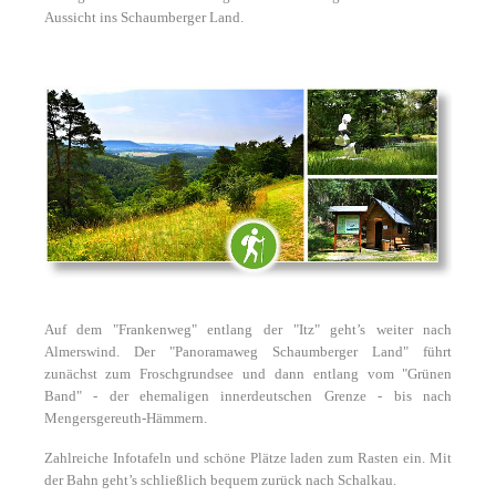
Aussicht ins Schaumberger Land.
Auf dem "Frankenweg" entlang der "Itz" geht’s weiter nach
Almerswind. Der "Panoramaweg Schaumberger Land" führt
zunächst zum Froschgrundsee und dann entlang vom "Grünen
Band" - der ehemaligen innerdeutschen Grenze - bis nach
Mengersgereuth-Hämmern.
Zahlreiche Infotafeln und schöne Plätze laden zum Rasten ein. Mit
der Bahn geht’s schließlich bequem zurück nach Schalkau.