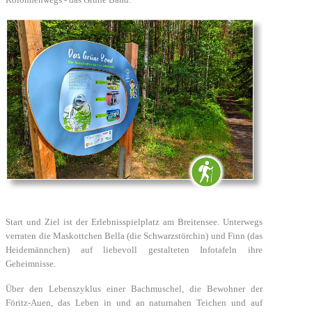
Start und Ziel ist der Erlebnisspielplatz am Breitensee. Unterwegs
verraten die Maskottchen Bella (die Schwarzstörchin) und Finn (das
Heidemännchen) auf liebevoll gestalteten Infotafeln ihre
Geheimnisse.
Über den Lebenszyklus einer Bachmuschel, die Bewohner der
Föritz-Auen, das Leben in und an naturnahen Teichen und auf