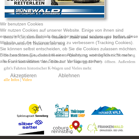
Wir benutzen Cookies
Wir nutzen Cookies auf unserer Website. Einige von ihnen sind
essenziell für den Betrieb der Seite, während andere uns helfen, diese
Beim 3. Citykartrennen -
6 Stunden "Rund ums Sonneberger Reiterlein"
-
Website und die Nutzererfahrung zu verbessern (Tracking Cookies).
fahren wieder 25 Teams um den Sieg.
Sie können selbst entscheiden, ob Sie die Cookies zulassen möchten.
Bitte beachten Sie, dass bei einer Ablehnung womöglich nicht mehr
Und am Samstag, nach dem Shoot out Qualifying, wird der Verein "Sonneberg
alle Funktionalitäten der Seite zur Verfügung stehen.
beleben und erleben" den Bahnhof für eine große Party öffnen. Außerdem
gibt's Fahrten historischer K-Wagen und Vieles mehr.
Akzeptieren
Ablehnen
alle Infos
|
Video
Vorheriger Beitrag: "Mittendrin" in der Galerie "Notwehr"
Nächster Bei
Zurück
Weiter