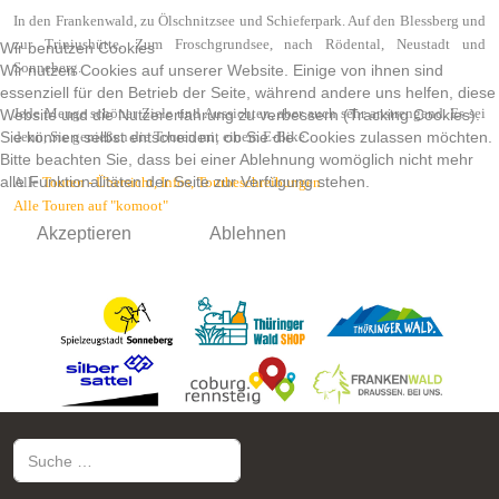
In den Frankenwald, zu Ölschnitzsee und Schieferpark. Auf den Blessberg und
zur Triniushütte. Zum Froschgrundsee, nach Rödental, Neustadt und
Wir benutzen Cookies
Sonneberg.
Wir nutzen Cookies auf unserer Website. Einige von ihnen sind
essenziell für den Betrieb der Seite, während andere uns helfen, diese
Jede Menge schöner Ziele und Aussichten, aber auch sehr anstrengend. Es sei
Website und die Nutzererfahrung zu verbessern (Tracking Cookies).
Sie können selbst entscheiden, ob Sie die Cookies zulassen möchten.
denn, Sie genießen die Touren mit einem E-Bike.
Bitte beachten Sie, dass bei einer Ablehnung womöglich nicht mehr
alle Funktionalitäten der Seite zur Verfügung stehen.
Alle
Touren - Übersicht, Infos, Tourbeschreibungen
Alle Touren auf "komoot"
Akzeptieren
Ablehnen
Vorheriger Beitrag: Radtouren ab Sonneberg (2)
Nächster Bei
Zurück
Weiter
Suchen